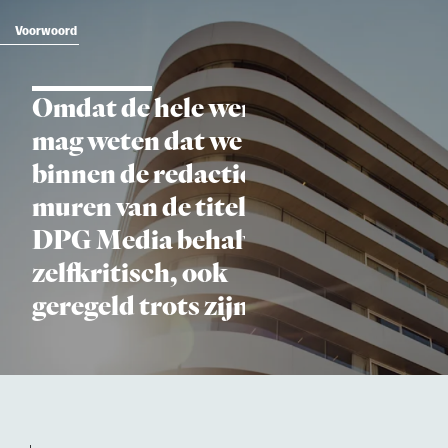
Voorwoord
Omdat de hele wereld
mag weten dat we
binnen de redactie­
muren van de titels van
DPG Media behalve
zelfkritisch, ook
geregeld trots zijn.