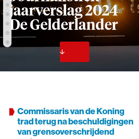
jaarverslag 2024
De Gelderlander
Commissaris van de Koning
trad terug na beschuldigingen
van grens­overschrijdend